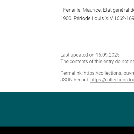
Fenaille, Maurice, Etat général 
1900. Période Louis XIV 1662-1699,
Last updated on 16.09.2025
The contents of this entry do not ne
Permalink:
https://collections.lou
JSON Record:
https://collections.