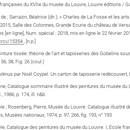
rançaises du XVIIe du musée du Louvre, Louvre éditions / Galli
n de ; Sarrazin, Béatrice (dir.), « Charles de La Fosse et les ar
 2015, Salle des Colonnes, Grande Ecurie du château de Versail
 [en ligne], Num. spécial : 2018, mis en ligne le 22 février 201
/crcv/15354
, [n.p.]
nture tissée: théorie de l'art et tapisseries des Gobelins so
36, 38, Fig. 26 (coul.)
énus par Noël Coypel. Un carton de tapisserie redécouvert, E
ne, Catalogue sommaire illustré des peintures du musée du L
 1986, p. 174, ill. n&b
le ; Rosenberg, Pierre, Musée du Louvre. Catalogue illustré d
ris, Musées nationaux, 1974, p. 97, 266, fig. 193, n° 193
le, Catalogue des peintures du musée du Louvre. I, Ecole franç