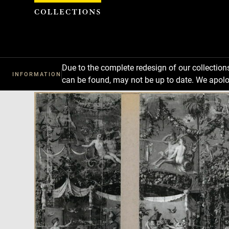
Cookies management panel
Due to the complete redesign of our collectio
INFORMATION
can be found, may not be up to date. We apolo
Download
Next
Previous