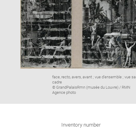
Image
face, recto, avers, avant ; vue d'ensemble ; vue s
caption:
cadre
© GrandPalaisRmn (musée du Louvre) / RMN
Agence photo
Inventory number