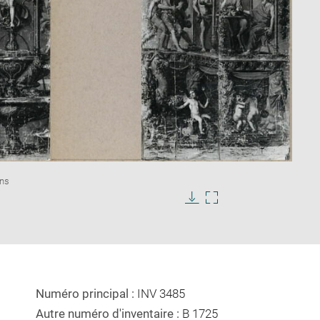
Enlarge
ans
image
in
Download
Enlarge
new
image
image
window
in
new
window
Numéro principal :
INV 3485
Autre numéro d'inventaire :
B 1725