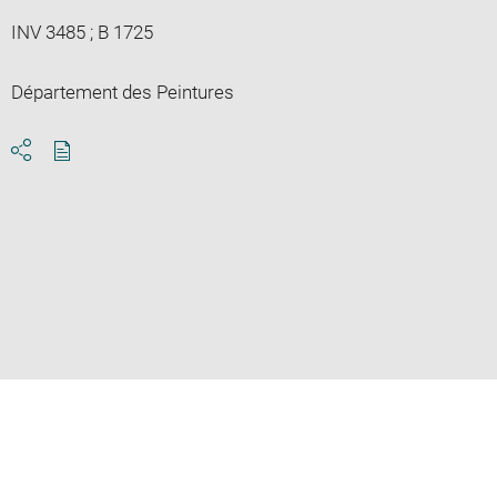
INV 3485 ; B 1725
Département des Peintures
Download
Share
pdf