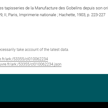
des tapisseries de la Manufacture des Gobelins depuis son ori
 II, Paris, Imprimerie nationale ; Hachette, 1903, p. 223-227
cessarily take account of the latest data.
vre.fr/ark:/53355/cl010062234
louvre.fr/ark:/53355/cl010062234.json