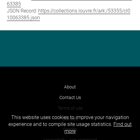
63385
JSON Record:
https://collections.louvre.fr/ark:/53355/cl0
10063385.json
About
Contact Us
Terms of use
This website uses cookies to improve your navigation
Cookies
experience and to compile site usage statistics.
Find out
Credits
more