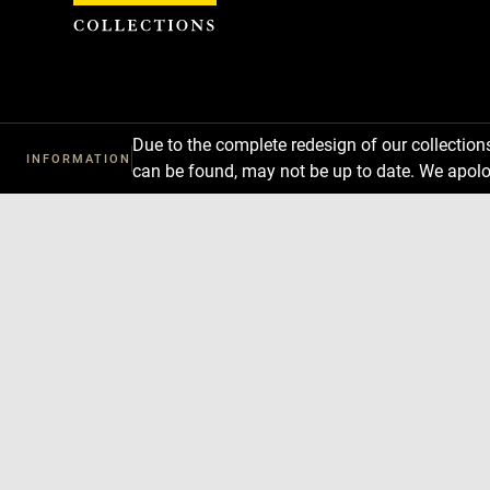
Cookies management panel
Due to the complete redesign of our collectio
INFORMATION
can be found, may not be up to date. We apolo
Download
Next
Previous