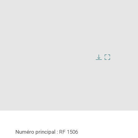
Download
Enlarge
image
image
in
new
window
Numéro principal :
RF 1506