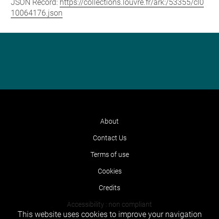
JSON Record:
https://collections.louvre.fr/ark:/53355/cl0
10064176.json
About
Contact Us
Terms of use
Cookies
Credits
Accessibility : non compliant
This website uses cookies to improve your navigation