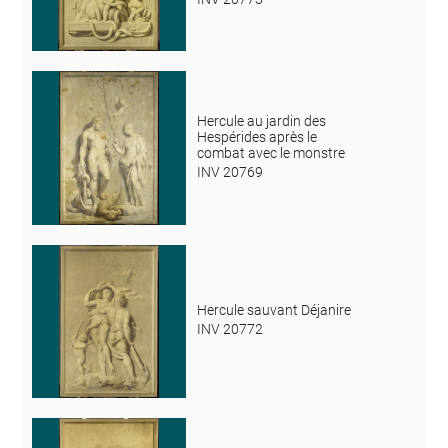
Hercule au jardin des
Hespérides après le
combat avec le monstre
INV 20769
Hercule sauvant Déjanire
INV 20772