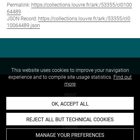
Permalink:
https://collections.louvre.fr/ark:/53355/cl0100
64489
JSON Record:
https://collections.louvre.fr/ark:/53355/cl0
10064489.json
This website uses cookies to improve your navigation
experience and to compile site usage statistics.
Find out
more
About
OK, ACCEPT ALL
Contact Us
Terms of use
REJECT ALL BUT TECHNICAL COOKIES
Cookies
MANAGE YOUR PREFERENCES
Credits