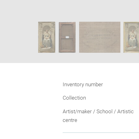
Enlarge
image
Image
in
caption:
new
SKIP IMAGE CAROUSEL
window
Inventory number
Collection
Artist/maker / School / Artistic
centre