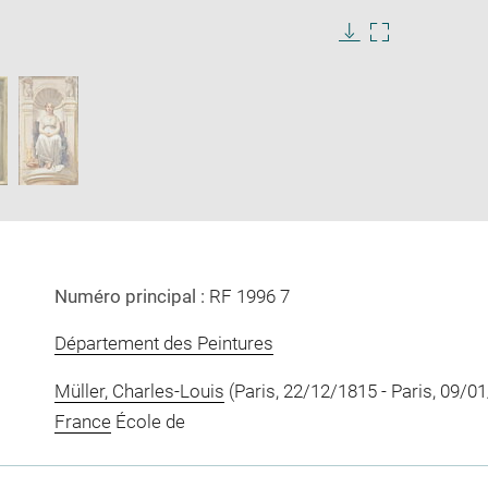
Download
Enlarge
image
image
in
new
window
Numéro principal :
RF 1996 7
Département des Peintures
Müller, Charles-Louis
(Paris, 22/12/1815 - Paris, 09/0
France
École de