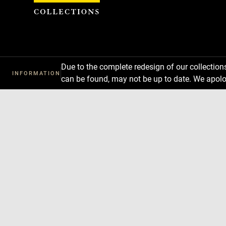
Cookies management panel
Due to the complete redesign of our collectio
INFORMATION
can be found, may not be up to date. We apolo
Download
Next
Previous