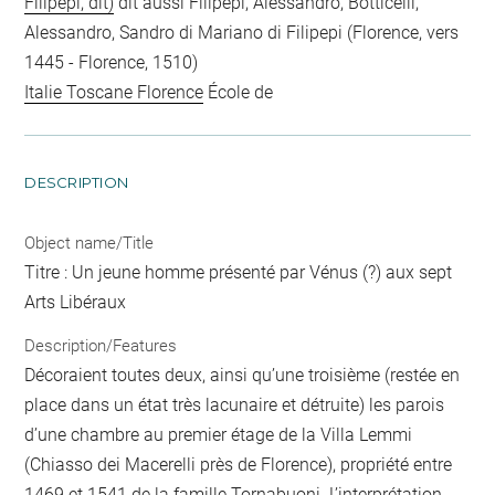
Filipepi, dit)
dit aussi Filipepi, Alessandro, Botticelli,
Alessandro, Sandro di Mariano di Filipepi (Florence, vers
1445 - Florence, 1510)
Italie Toscane Florence
École de
DESCRIPTION
Object name/Title
Titre : Un jeune homme présenté par Vénus (?) aux sept
Arts Libéraux
Description/Features
Décoraient toutes deux, ainsi qu’une troisième (restée en
place dans un état très lacunaire et détruite) les parois
d’une chambre au premier étage de la Villa Lemmi
(Chiasso dei Macerelli près de Florence), propriété entre
1469 et 1541 de la famille Tornabuoni. L’interprétation