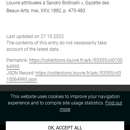
Louvre attribuées à Sandro Botticelli », Gazette des
Beaux-Arts, mai, XXV, 1882, p. 475-483
Last updated on 27.10.2022
The contents of this entry do not necessarily take
account of the latest data.
Permalink:
https://collections.louvre.fr/ark:/53355/cl0100
64993
JSON Record:
https://collections.louvre.fr/ark:/53355/cl0
10064993.json
This website uses cookies to improve your navigation
experience and to compile site usage statistics.
Find out
more
OK, ACCEPT ALL