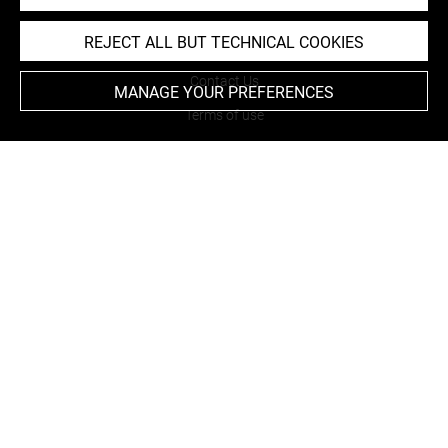
REJECT ALL BUT TECHNICAL COOKIES
About
Contact Us
MANAGE YOUR PREFERENCES
Terms of use
Cookies
Credits
Accessibility : non compliant