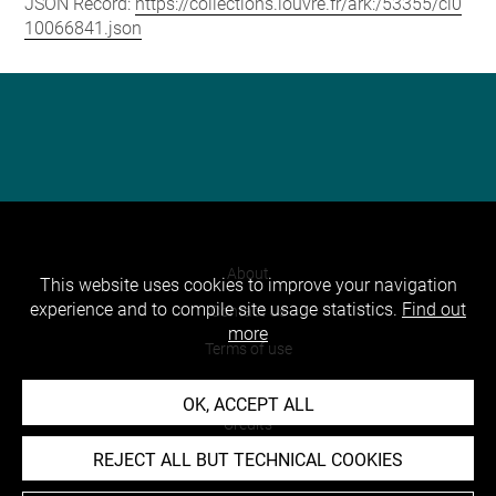
JSON Record:
https://collections.louvre.fr/ark:/53355/cl0
10066841.json
About
This website uses cookies to improve your navigation
experience and to compile site usage statistics.
Find out
Contact Us
more
Terms of use
Cookies
OK, ACCEPT ALL
Credits
REJECT ALL BUT TECHNICAL COOKIES
Accessibility : non compliant