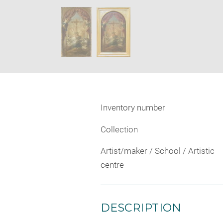
new
SKIP IMAGE CAROUSEL
window
Inventory number
Collection
Artist/maker / School / Artistic
centre
DESCRIPTION