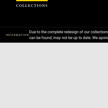
Cookies management panel
Due to the complete redesign of our collectio
INFORMATION
can be found, may not be up to date. We apolo
Download
Next
Previous