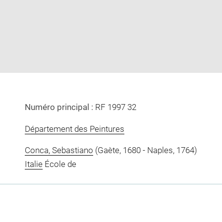
image
image
in
new
window
Numéro principal :
RF 1997 32
Département des Peintures
Conca, Sebastiano
(Gaète, 1680 - Naples, 1764)
Italie
École de