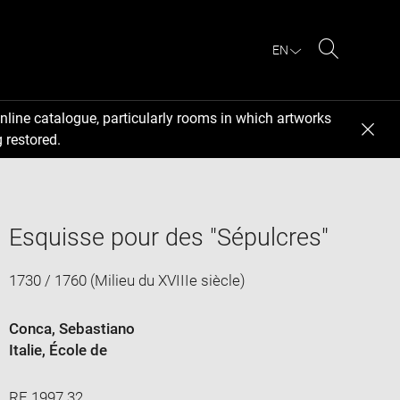
EN
Search
nline catalogue, particularly rooms in which artworks
 restored.
Esquisse pour des "Sépulcres"
1730 / 1760 (Milieu du XVIIIe siècle)
Conca, Sebastiano
Italie
, École de
RF 1997 32