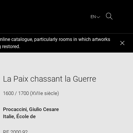
EN
Search
nline catalogue, particularly rooms in which artworks
 restored.
La Paix chassant la Guerre
1600 / 1700 (XVIIe siècle)
Procaccini, Giulio Cesare
Italie
, École de
RF 2000 92