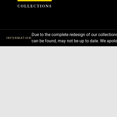
Cookies management panel
Due to the complete redesign of our collectio
INFORMATION
can be found, may not be up to date. We apolo
Download
Next
Previous