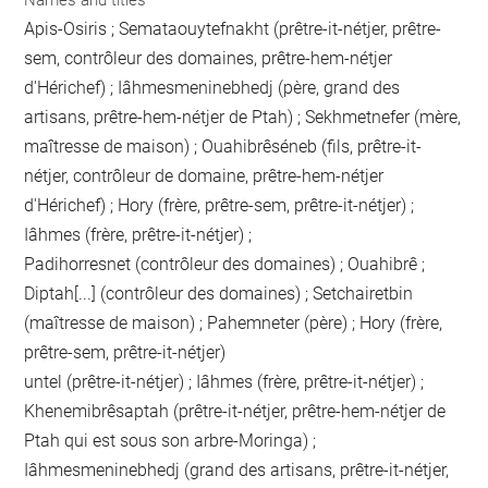
Apis-Osiris ; Semataouytefnakht (prêtre-it-nétjer, prêtre-
sem, contrôleur des domaines, prêtre-hem-nétjer
d'Hérichef) ; Iâhmesmeninebhedj (père, grand des
artisans, prêtre-hem-nétjer de Ptah) ; Sekhmetnefer (mère,
maîtresse de maison) ; Ouahibrêséneb (fils, prêtre-it-
nétjer, contrôleur de domaine, prêtre-hem-nétjer
d'Hérichef) ; Hory (frère, prêtre-sem, prêtre-it-nétjer) ;
Iâhmes (frère, prêtre-it-nétjer) ;
Padihorresnet (contrôleur des domaines) ; Ouahibrê ;
Diptah[...] (contrôleur des domaines) ; Setchairetbin
(maîtresse de maison) ; Pahemneter (père) ; Hory (frère,
prêtre-sem, prêtre-it-nétjer)
untel (prêtre-it-nétjer) ; Iâhmes (frère, prêtre-it-nétjer) ;
Khenemibrêsaptah (prêtre-it-nétjer, prêtre-hem-nétjer de
Ptah qui est sous son arbre-Moringa) ;
Iâhmesmeninebhedj (grand des artisans, prêtre-it-nétjer,