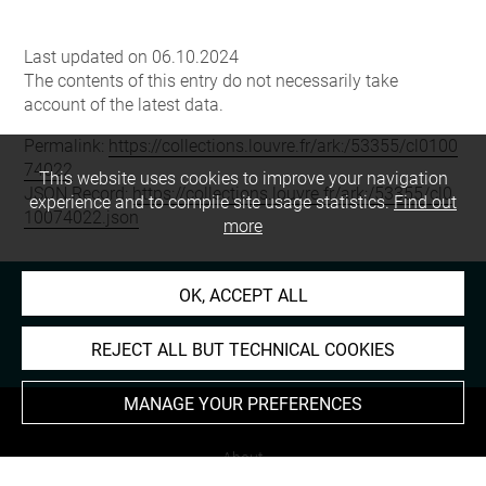
Last updated on 06.10.2024
The contents of this entry do not necessarily take
account of the latest data.
Permalink:
https://collections.louvre.fr/ark:/53355/cl0100
74022
This website uses cookies to improve your navigation
JSON Record:
https://collections.louvre.fr/ark:/53355/cl0
experience and to compile site usage statistics.
Find out
10074022.json
more
OK, ACCEPT ALL
REJECT ALL BUT TECHNICAL COOKIES
MANAGE YOUR PREFERENCES
About