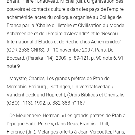
Briant, Pierre ; Chauveau, Michel (dir.), Organisation des
pouvoirs et contacts culturels dans les pays de l'empire
achéménide: actes du colloque organisé au Collège de
France par la "Chaire d'Histoire et Civilisation du Monde
Achéménide et de l'Empire d'Alexandre" et le "Réseau
International d'Études et de Recherches Achéménides"
(GDR 2538 CNRS), 9 - 10 novembre 2007, Paris, De
Boccard, (Persika ; 14), 2009, p. 89-121, p. 90 note 6, 91
note 9
Maystre, Charles, Les grands prêtres de Ptah de
Memphis, Freiburg ; Göttingen, Universitätsverlag /
Vandenhoeck und Ruprecht, (Orbis Biblicus et Orientalis
(OBO) ; 113), 1992, p. 382-383 n° 187
De Meulenaere, Herman, « Les grands-prètres de Ptah à
l'époque Saïto-Perse », dans Geus, Francis ; Thill,
Florence (dir.), Mélanges offerts à Jean Vercoutter, Paris,