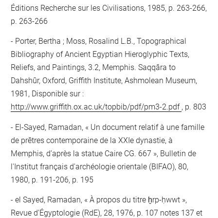
Éditions Recherche sur les Civilisations, 1985, p. 263-266,
p. 263-266
Porter, Bertha ; Moss, Rosalind L.B., Topographical
Bibliography of Ancient Egyptian Hieroglyphic Texts,
Reliefs, and Paintings, 3.2, Memphis. Saqqâra to
Dahshûr, Oxford, Griffith Institute, Ashmolean Museum,
1981, Disponible sur :
http://www.griffith.ox.ac.uk/topbib/pdf/pm3-2.pdf
, p. 803
El-Sayed, Ramadan, « Un document relatif à une famille
de prêtres contemporaine de la XXIe dynastie, à
Memphis, d’après la statue Caire CG. 667 », Bulletin de
l'Institut français d'archéologie orientale (BIFAO), 80,
1980, p. 191-206, p. 195
el Sayed, Ramadan, « À propos du titre ḫrp-ḥwwt »,
Revue d'Égyptologie (RdE), 28, 1976, p. 107 notes 137 et