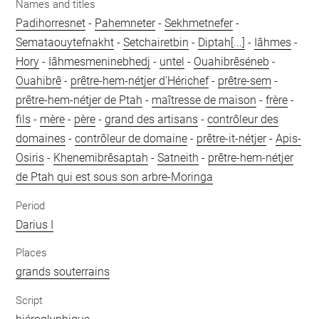
Names and titles
Padihorresnet
-
Pahemneter
-
Sekhmetnefer
-
Semataouytefnakht
-
Setchairetbin
-
Diptah[...]
-
Iâhmes
-
Hory
-
Iâhmesmeninebhedj
-
untel
-
Ouahibrêséneb
-
Ouahibrê
-
prêtre-hem-nétjer d'Hérichef
-
prêtre-sem
-
prêtre-hem-nétjer de Ptah
-
maîtresse de maison
-
frère
-
fils
-
mère
-
père
-
grand des artisans
-
contrôleur des
domaines
-
contrôleur de domaine
-
prêtre-it-nétjer
-
Apis-
Osiris
-
Khenemibrêsaptah
-
Satneith
-
prêtre-hem-nétjer
de Ptah qui est sous son arbre-Moringa
Period
Darius I
Places
grands souterrains
Script