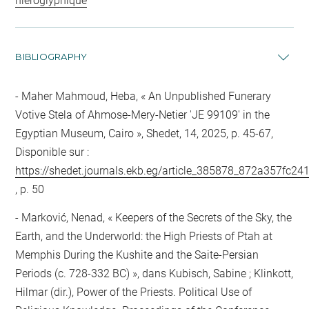
hiéroglyphique
BIBLIOGRAPHY
Maher Mahmoud, Heba, « An Unpublished Funerary
Votive Stela of Ahmose-Mery-Netier 'JE 99109' in the
Egyptian Museum, Cairo », Shedet, 14, 2025, p. 45-67,
Disponible sur :
https://shedet.journals.ekb.eg/article_385878_872a357fc2
, p. 50
Marković, Nenad, « Keepers of the Secrets of the Sky, the
Earth, and the Underworld: the High Priests of Ptah at
Memphis During the Kushite and the Saite-Persian
Periods (c. 728-332 BC) », dans Kubisch, Sabine ; Klinkott,
Hilmar (dir.), Power of the Priests. Political Use of