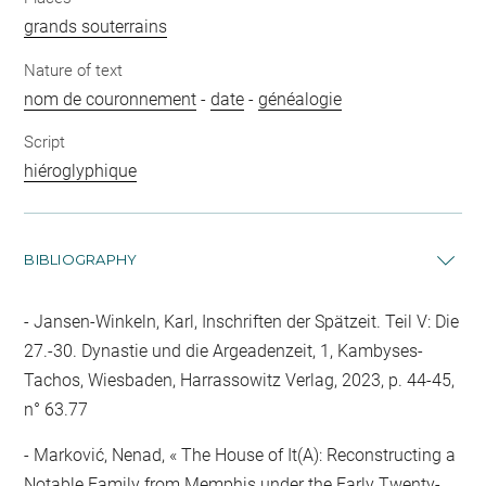
grands souterrains
Nature of text
nom de couronnement
-
date
-
généalogie
Script
hiéroglyphique
BIBLIOGRAPHY
Jansen-Winkeln, Karl, Inschriften der Spätzeit. Teil V: Die
27.-30. Dynastie und die Argeadenzeit, 1, Kambyses-
Tachos, Wiesbaden, Harrassowitz Verlag, 2023, p. 44-45,
n° 63.77
Marković, Nenad, « The House of It(A): Reconstructing a
Notable Family from Memphis under the Early Twenty-