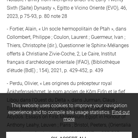
Sixth (Saite) Dynasty », Egitto e Vicino Oriente (EVO), 46,
2023, p 75-93, p. 80 note 28
Fortier, Alain, « Un socle hermopolitain de Ptah », dans
Collombert, Philippe ; Coulon, Laurent ; Guermeur, Ivan ;
Thiers, Christophe (dir.), Questionner le Sphinx-Mélanges
offerts à Christiane Zivie-Coche, 2, Le Caire, Institut
français d'archéologie orientale (IFAO), (Bibliothèque
d’étude (BdE) ; 154), 2021, p. 429-452, p. 439
Perdu, Olivier, « Les origines du précepteur royal
Ânkhefensekhmet, le nom ancien de Kôm Firîn et le fief
Libou dans l'Ouest du Delta », dans Jurman, Claus ;
This website uses cookies to improve your navigation
Bader, Bettina ; Aston, David A. (dir.), A True Scribe of
experience and to compile site usage statistics.
Find out
Abydos. Essays on First Millennium Egypt in Honour of
more
Anthony Leahy, Leuven ; Paris ; Bristol, Peeters, (Orientalia
Lovaniensia Analecta = OLA ; 265), 2017, p. 327-367, p.