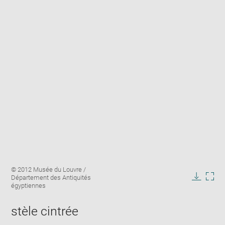
Enlarge
Image
© 2012 Musée du Louvre /
image
caption:
Département des Antiquités
in
Downlo
Enla
égyptiennes
new
image
ima
window
in
stèle cintrée
new
win