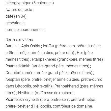
hiéroglyphique (8 colonnes)
Nature du texte :
date (an 34)
généalogie
nom de couronnement
Names and titles
Darius I ; Apis-Osiris ; Ioufâa (prêtre-sem, prêtre-it-nétjer,
prêtre-it-nétjer aimé du dieu, prêtre-qâh) ; Hor (père,
mêmes titres) ; Ptahpakhered (grand-père, mêmes titres) ;
Psametikânkh (arrière-grand-père, mêmes titres) ;
Ouahibrê (arrière-arrière-grand-père, mêmes titres) ;
Nesptah (père, prêtre-it-nétjer aimé du dieu, prêtre-ounro
dans Létopolis, prêtre-qâh) ; Ptahpakhered (père, mêmes
titres) ; Neithiqer (maîtresse de maison) ;
Psametikmeryneith (père, prêtre-sem, prêtre-it-nétjer,
prêtre-it-nétjer d'Héliopolis, contrôleur de domaine,