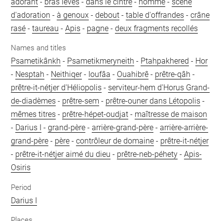
adorant
-
bras levés
-
dans le cintre
-
homme
-
scène
d'adoration
-
à genoux
-
debout
-
table d'offrandes
-
crâne
rasé
-
taureau
-
Apis
-
pagne
-
deux fragments recollés
Names and titles
Psametikânkh
-
Psametikmeryneith
-
Ptahpakhered
-
Hor
-
Nesptah
-
Neithiqer
-
Ioufâa
-
Ouahibrê
-
prêtre-qâh
-
prêtre-it-nétjer d'Héliopolis
-
serviteur-hem d'Horus Grand-
de-diadèmes
-
prêtre-sem
-
prêtre-ouner dans Létopolis
-
mêmes titres
-
prêtre-hépet-oudjat
-
maîtresse de maison
-
Darius I
-
grand-père
-
arrière-grand-père
-
arrière-arrière-
grand-père
-
père
-
contrôleur de domaine
-
prêtre-it-nétjer
-
prêtre-it-nétjer aimé du dieu
-
prêtre-neb-péhety
-
Apis-
Osiris
Period
Darius I
Places