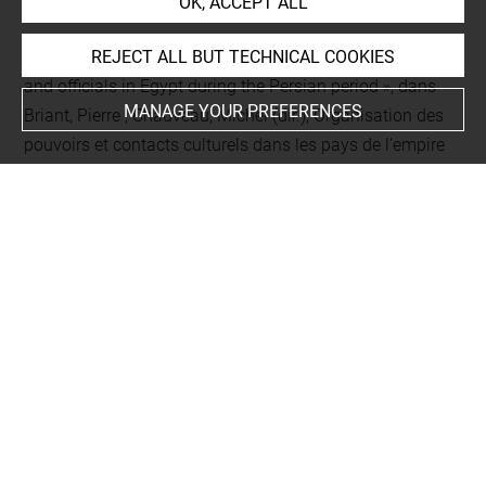
OK, ACCEPT ALL
354, n° 18
REJECT ALL BUT TECHNICAL COOKIES
Vittmann, Günter, « Rupture and continuity. On priests
and officials in Egypt during the Persian period », dans
MANAGE YOUR PREFERENCES
Briant, Pierre ; Chauveau, Michel (dir.), Organisation des
pouvoirs et contacts culturels dans les pays de l'empire
achéménide: actes du colloque organisé au Collège de
France par la "Chaire d'Histoire et Civilisation du Monde
Achéménide et de l'Empire d'Alexandre" et le "Réseau
International d'Études et de Recherches Achéménides"
(GDR 2538 CNRS), 9 - 10 novembre 2007, Paris, De
Boccard, (Persika ; 14), 2009, p. 89-121, p. 95 note 29
Devauchelle, Didier, « Les stèles du Sérapéum de
memphis conservées au musée du Louvre », dans Acta
Demotica. Acts of Fifth International Conference for
Demostists, Pisa, 4th-8th September 1993, Pise, Giardini
Editori e Stampatori, (Egitto e Vicino Oriente (EVO) 17),