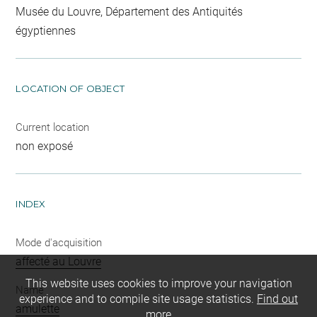
Musée du Louvre, Département des Antiquités
égyptiennes
LOCATION OF OBJECT
Current location
non exposé
INDEX
Mode d'acquisition
affecté au Louvre
This website uses cookies to improve your navigation
Name
experience and to compile site usage statistics.
Find out
amulette
more