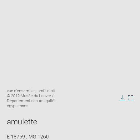
Enlarge
Image
vue d'ensemble ; profil droit
image
caption:
© 2012 Musée du Louvre /
in
Département des Antiquités
Downlo
Enla
new
égyptiennes
image
ima
window
in
amulette
new
win
E 18769 ; MG 1260