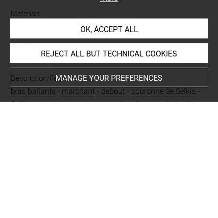
Materials
lapis-lazuli
OK, ACCEPT ALL
Techniques
REJECT ALL BUT TECHNICAL COOKIES
ronde-bosse
MANAGE YOUR PREFERENCES
Description/Features
bras ballants
-
marchant
-
debout
-
couronne de Selkis
-
Selkis
-
robe longue
-
perruque tripartite
-
percé
-
à pilier
dorsal
-
pieds manquants
Last updated on 08.03.2023
The contents of this entry do not necessarily take
account of the latest data.
Permalink:
https://collections.louvre.fr/ark:/53355/cl0100
74712
JSON Record:
https://collections.louvre.fr/ark:/53355/cl0