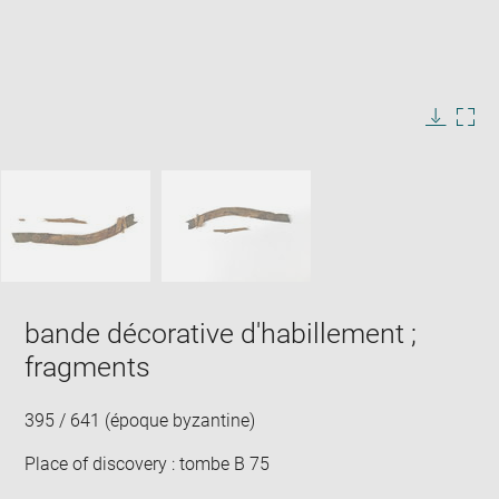
Enlarge
image
in
Image
Downlo
Enla
new
caption:
image
ima
window
SKIP IMAGE CAROUSEL
in
new
win
bande décorative d'habillement ;
fragments
395 / 641 (époque byzantine)
Place of discovery : tombe B 75