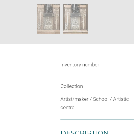
new
SKIP IMAGE CAROUSEL
window
Inventory number
Collection
Artist/maker / School / Artistic
centre
DESCRIPTION