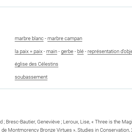
marbre blanc
-
marbre campan
la paix = paix
-
main
-
gerbe
-
blé
-
représentation d'obj
église des Célestins
soubassement
d ; Bresc-Bautier, Geneviève ; Leroux, Lise, « Three is the M
 de Montmorency Bronze Virtues », Studies in Conservation, 2