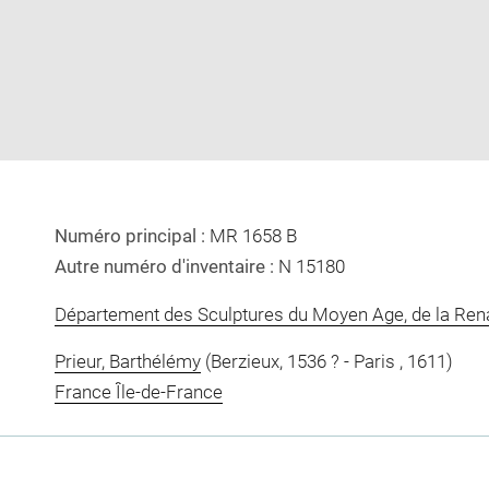
image
image
in
new
window
Numéro principal :
MR 1658 B
Autre numéro d'inventaire :
N 15180
Département des Sculptures du Moyen Age, de la Re
Prieur, Barthélémy
(Berzieux, 1536 ? - Paris , 1611)
France Île-de-France