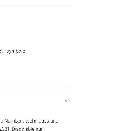
et
-
symbole
agic Number : techniques and
021, Disponible sur :