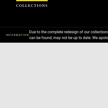
Cookies management panel
Due to the complete redesign of our collectio
INFORMATION
can be found, may not be up to date. We apolo
Download
Next
Previous