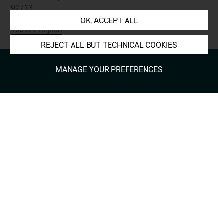
92713
JSON Record:
https://collections.louvre.fr/ark:/53355/cl0
OK, ACCEPT ALL
10092713.json
REJECT ALL BUT TECHNICAL COOKIES
MANAGE YOUR PREFERENCES
About
Contact Us
Terms of use
Cookies
Credits