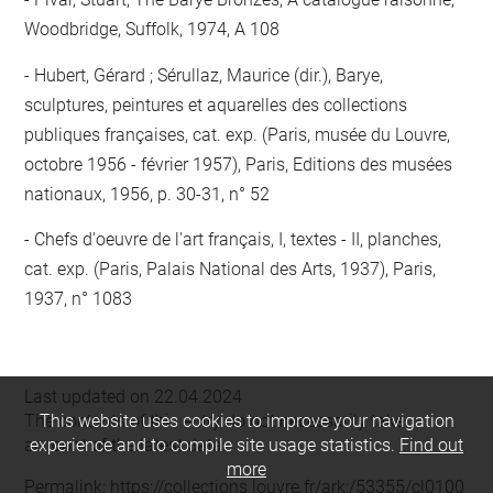
Woodbridge, Suffolk, 1974, A 108
Hubert, Gérard ; Sérullaz, Maurice (dir.), Barye,
sculptures, peintures et aquarelles des collections
publiques françaises, cat. exp. (Paris, musée du Louvre,
octobre 1956 - février 1957), Paris, Editions des musées
nationaux, 1956, p. 30-31, n° 52
Chefs d'oeuvre de l'art français, I, textes - II, planches,
cat. exp. (Paris, Palais National des Arts, 1937), Paris,
1937, n° 1083
Last updated on 22.04.2024
The contents of this entry do not necessarily take
This website uses cookies to improve your navigation
account of the latest data.
experience and to compile site usage statistics.
Find out
more
Permalink:
https://collections.louvre.fr/ark:/53355/cl0100