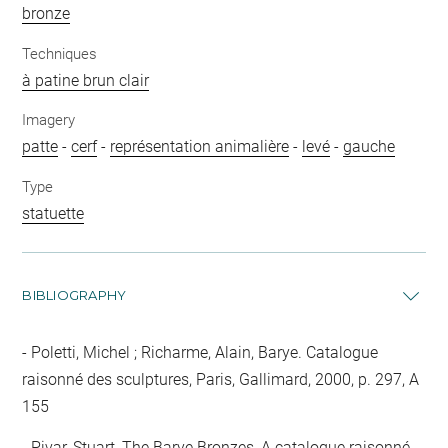
bronze
Techniques
à patine brun clair
Imagery
patte
-
cerf
-
représentation animalière
-
levé
-
gauche
Type
statuette
BIBLIOGRAPHY
Poletti, Michel ; Richarme, Alain, Barye. Catalogue
raisonné des sculptures, Paris, Gallimard, 2000, p. 297, A
155
Pivar, Stuart, The Barye Bronzes, A catalogue raisonné,