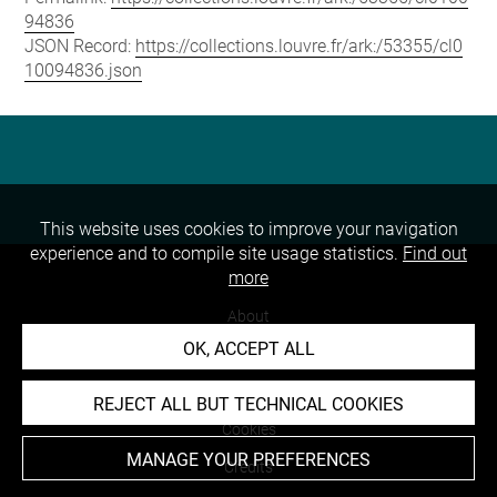
94836
JSON Record:
https://collections.louvre.fr/ark:/53355/cl0
10094836.json
This website uses cookies to improve your navigation
experience and to compile site usage statistics.
Find out
more
About
OK, ACCEPT ALL
Contact Us
Terms of use
REJECT ALL BUT TECHNICAL COOKIES
Cookies
MANAGE YOUR PREFERENCES
Credits