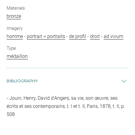
Materials
bronze
Imagery
homme
-
portrait = portraits
-
de profil
-
droit
-
ad vivum
Type
médaillon
BIBLIOGRAPHY
Jouin, Henry, David d'Angers, sa vie, son œuvre, ses
écrits et ses contemporains, t. I et t. II, Paris, 1878, t. II, p.
508