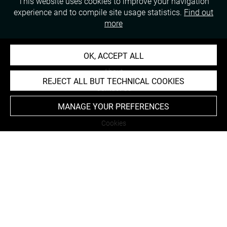
This website uses cookies to improve your navigation
experience and to compile site usage statistics.
Find out
more
OK, ACCEPT ALL
About
REJECT ALL BUT TECHNICAL COOKIES
Contact Us
MANAGE YOUR PREFERENCES
Terms of use
Cookies
Credits
Accessibility : non compliant