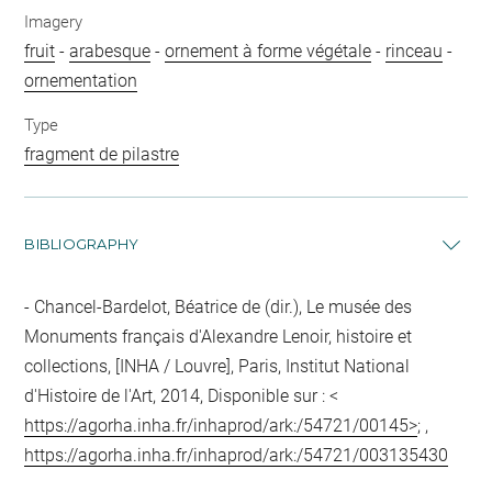
Imagery
fruit
-
arabesque
-
ornement à forme végétale
-
rinceau
-
ornementation
Type
fragment de pilastre
BIBLIOGRAPHY
Chancel-Bardelot, Béatrice de (dir.), Le musée des
Monuments français d'Alexandre Lenoir, histoire et
collections, [INHA / Louvre], Paris, Institut National
d'Histoire de l'Art, 2014, Disponible sur : <
https://agorha.inha.fr/inhaprod/ark:/54721/00145>
; ,
https://agorha.inha.fr/inhaprod/ark:/54721/003135430