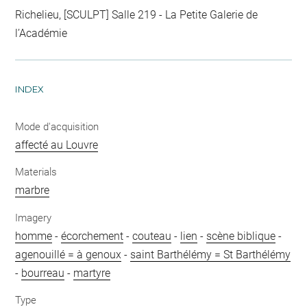
Richelieu, [SCULPT] Salle 219 - La Petite Galerie de
l’Académie
INDEX
Mode d'acquisition
affecté au Louvre
Materials
marbre
Imagery
homme
-
écorchement
-
couteau
-
lien
-
scène biblique
-
agenouillé = à genoux
-
saint Barthélémy = St Barthélémy
-
bourreau
-
martyre
Type