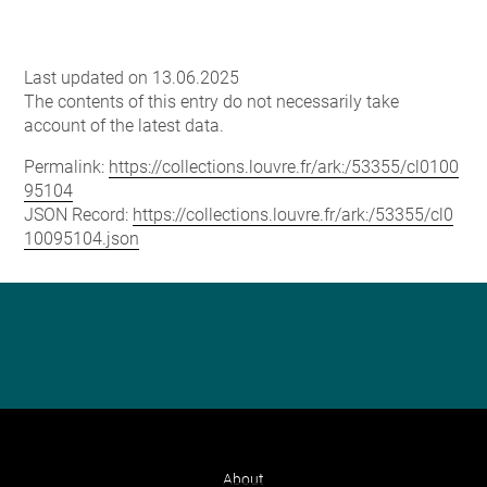
Last updated on 13.06.2025
The contents of this entry do not necessarily take
account of the latest data.
Permalink:
https://collections.louvre.fr/ark:/53355/cl0100
95104
JSON Record:
https://collections.louvre.fr/ark:/53355/cl0
10095104.json
About