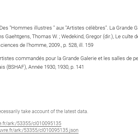
es "Hommes illustres " aux "Artistes célèbres". La Grande Ga
 dans Gaehtgens, Thomas W. ; Wedekind, Gregor (dir.), Le cul
ciences de l'homme, 2009., p. 528, ill. 159
'artistes commandés pour la Grande Galerie et les salles de pei
nçais (BSHAF), Année 1930, 1930, p. 141
cessarily take account of the latest data.
vre.fr/ark:/53355/cl010095135
louvre.fr/ark:/53355/cl010095135.json