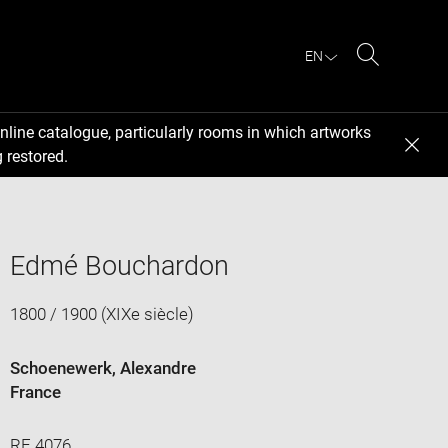
EN
Search
nline catalogue, particularly rooms in which artworks
 restored.
Edmé Bouchardon
1800 / 1900 (XIXe siècle)
Schoenewerk, Alexandre
France
RF 4076