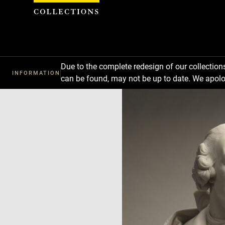
Cookies management panel
Due to the complete redesign of our collectio
INFORMATION
can be found, may not be up to date. We apolo
Download
Next
Previous