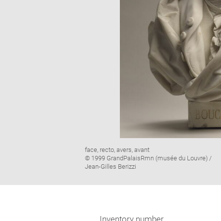
Image
face, recto, avers, avant
caption:
© 1999 GrandPalaisRmn (musée du Louvre) /
Jean-Gilles Berizzi
Inventory number