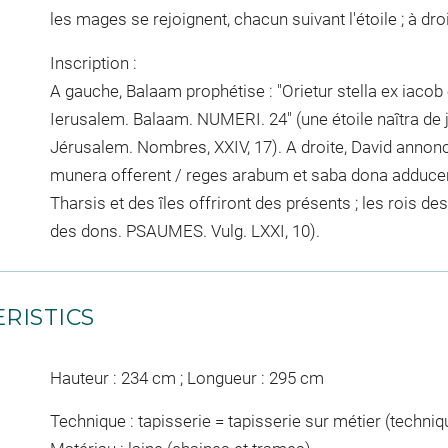
les mages se rejoignent, chacun suivant l'étoile ; à droi
Inscription :
A gauche, Balaam prophétise : "Orietur stella ex iacob 
Ierusalem. Balaam. NUMERI. 24" (une étoile naîtra de 
Jérusalem. Nombres, XXIV, 17). A droite, David annonce
munera offerent / reges arabum et saba dona adducent
Tharsis et des îles offriront des présents ; les rois d
des dons. PSAUMES. Vulg. LXXI, 10).
RISTICS
Hauteur : 234 cm ; Longueur : 295 cm
Technique : tapisserie = tapisserie sur métier (techniqu