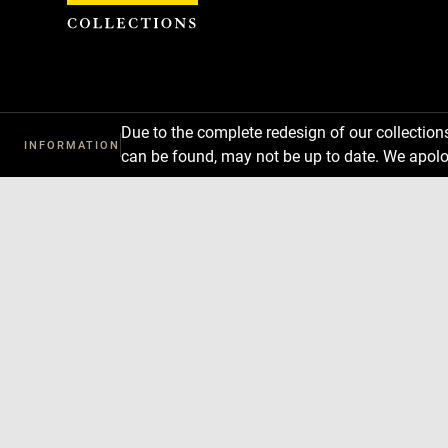
Cookies management panel
Due to the complete redesign of our collectio
INFORMATION
can be found, may not be up to date. We apolo
Download
Next
Previous