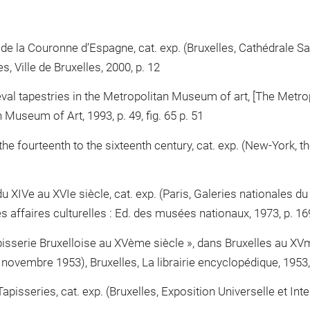
 de la Couronne d’Espagne, cat. exp. (Bruxelles, Cathédrale Sa
, Ville de Bruxelles, 2000, p. 12
eval tapestries in the Metropolitan Museum of art, [The Met
Museum of Art, 1993, p. 49, fig. 65 p. 51
e fourteenth to the sixteenth century, cat. exp. (New-York, 
u XIVe au XVIe siècle, cat. exp. (Paris, Galeries nationales du
es affaires culturelles : Ed. des musées nationaux, 1973, p. 16
isserie Bruxelloise au XVème siècle », dans Bruxelles au XVme
vembre 1953), Bruxelles, La librairie encyclopédique, 1953, 
 Tapisseries, cat. exp. (Bruxelles, Exposition Universelle et In