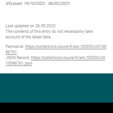
d'Ecouen, 19/10/2022 - 06/02/2023
Last updated on 26.09.2025
The contents of this entry do not necessarily take
account of the latest data.
Permalink:
https://collections.louvre.fr/ark:/53355/cl0100
96761
JSON Record:
https://collections.louvre.fr/ark:/53355/cl0
10096761.json