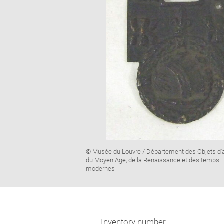
Image
© Musée du Louvre / Département des Objets d'a
caption:
du Moyen Age, de la Renaissance et des temps
modernes
Inventory number