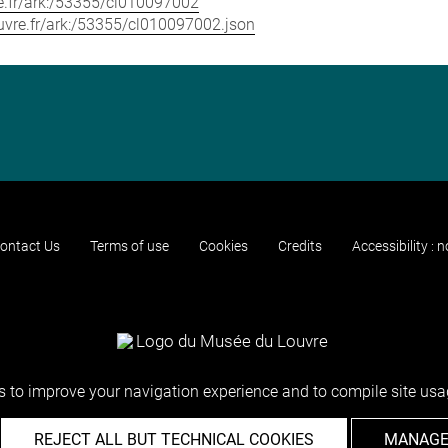
vre.fr/ark:/53355/cl010097002
louvre.fr/ark:/53355/cl010097002.json
ontact Us
Terms of use
Cookies
Credits
Accessibility : 
 to improve your navigation experience and to compile site usag
REJECT ALL BUT TECHNICAL COOKIES
MANAGE