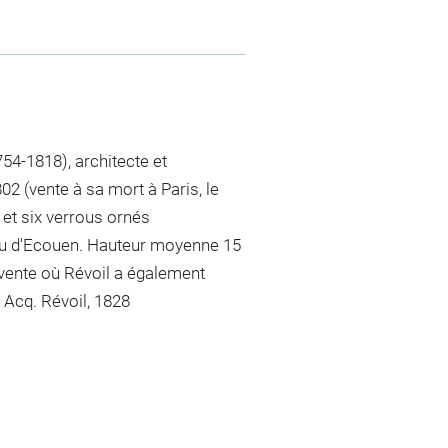
754-1818), architecte et
 (vente à sa mort à Paris, le
 et six verrous ornés
au d'Ecouen. Hauteur moyenne 15
e vente où Révoil a également
 Acq. Révoil, 1828