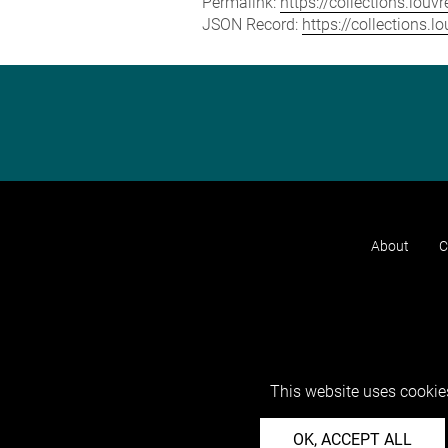
Permalink:
https://collections.lou
JSON Record:
https://collections.
About
C
This website uses cookies
OK, ACCEPT ALL