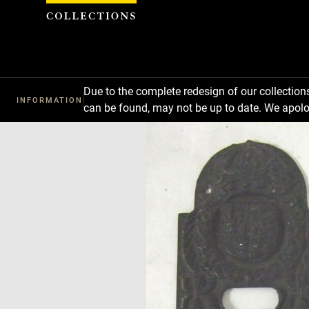
Cookies management panel
Due to the complete redesign of our collectio
INFORMATION
can be found, may not be up to date. We apolo
Download
Next
Previous