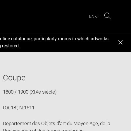
EN
Search
nline catalogue, particularly rooms in which artworks
 restored.
Coupe
1800 / 1900 (XIXe siècle)
OA 18 ; N 1511
Département des Objets d'art du Moyen Age, de la
Renaissance et des temps modernes