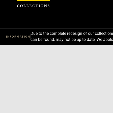
Cookies management panel
Due to the complete redesign of our collectio
INFORMATION
can be found, may not be up to date. We apolo
Download
Next
Previous