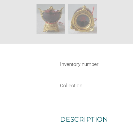
new
SKIP IMAGE CAROUSEL
window
Inventory number
Collection
DESCRIPTION