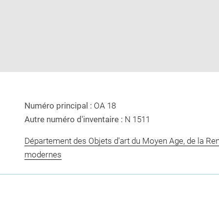
image
image
in
new
window
Numéro principal :
OA 18
Autre numéro d'inventaire :
N 1511
Département des Objets d'art du Moyen Age, de la Re
modernes