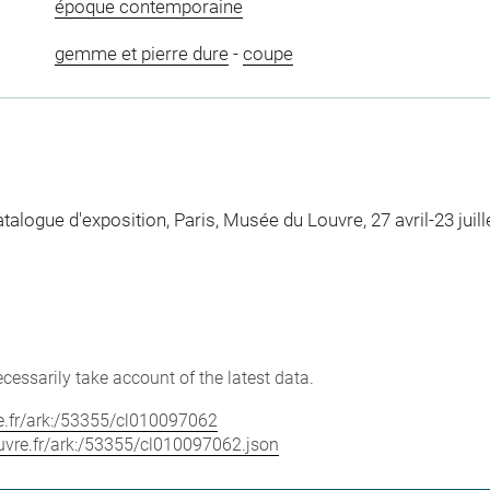
époque contemporaine
gemme et pierre dure
-
coupe
ogue d'exposition, Paris, Musée du Louvre, 27 avril-23 juille
cessarily take account of the latest data.
vre.fr/ark:/53355/cl010097062
louvre.fr/ark:/53355/cl010097062.json