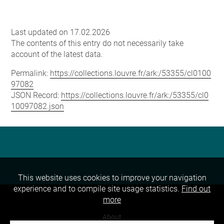
Last updated on 17.02.2026
The contents of this entry do not necessarily take
account of the latest data.
Permalink:
https://collections.louvre.fr/ark:/53355/cl0100
97082
JSON Record:
https://collections.louvre.fr/ark:/53355/cl0
10097082.json
This website uses cookies to improve your navigation
experience and to compile site usage statistics.
Find out
more
About