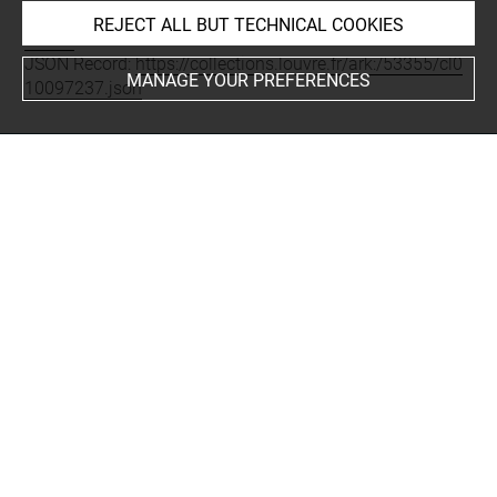
Permalink:
https://collections.louvre.fr/ark:/53355/cl0100
REJECT ALL BUT TECHNICAL COOKIES
97237
JSON Record:
https://collections.louvre.fr/ark:/53355/cl0
MANAGE YOUR PREFERENCES
10097237.json
About
Contact Us
Terms of use
Cookies
Credits