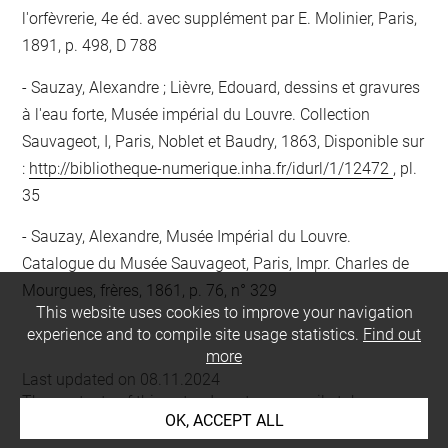
l'orfèvrerie, 4e éd. avec supplément par E. Molinier, Paris,
1891, p. 498, D 788
Sauzay, Alexandre ; Lièvre, Edouard, dessins et gravures
à l'eau forte, Musée impérial du Louvre. Collection
Sauvageot, I, Paris, Noblet et Baudry, 1863, Disponible sur
:
http://bibliotheque-numerique.inha.fr/idurl/1/12472
, pl.
35
Sauzay, Alexandre, Musée Impérial du Louvre.
Catalogue du Musée Sauvageot, Paris, Impr. Charles de
Mourgues, frères, 1861, p. 76, n° 329
This website uses cookies to improve your navigation
experience and to compile site usage statistics.
Find out
more
Last updated on 08.11.2024
The contents of this entry do not necessarily take
OK, ACCEPT ALL
account of the latest data.