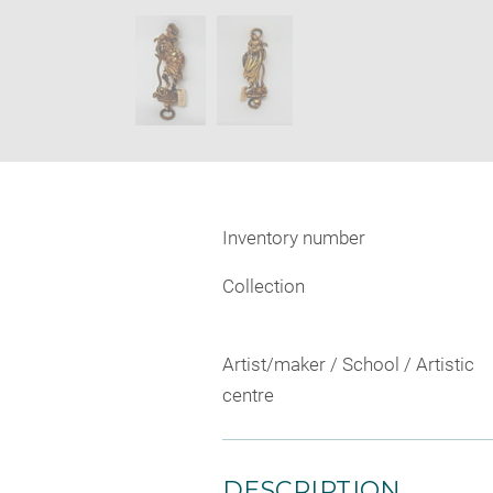
new
SKIP IMAGE CAROUSEL
window
Inventory number
Collection
Artist/maker / School / Artistic
centre
DESCRIPTION