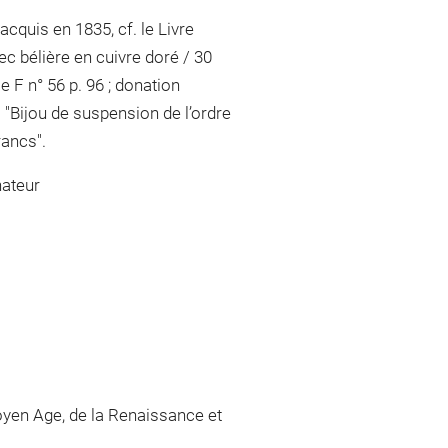
cquis en 1835, cf. le Livre
ec bélière en cuivre doré / 30
 F n° 56 p. 96 ; donation
 "Bijou de suspension de l’ordre
rancs".
nateur
yen Age, de la Renaissance et