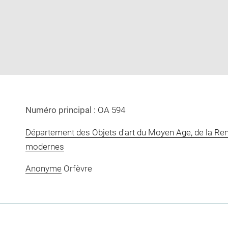
image
image
in
new
window
Numéro principal :
OA 594
Département des Objets d'art du Moyen Age, de la Re
modernes
Anonyme
Orfèvre