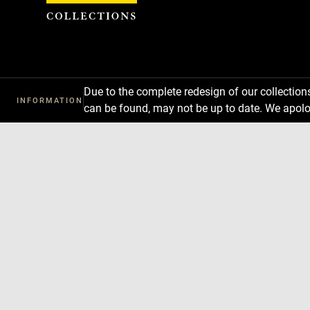
Cookies management panel
Due to the complete redesign of our collectio
INFORMATION
can be found, may not be up to date. We apolo
Download
Next
Previous