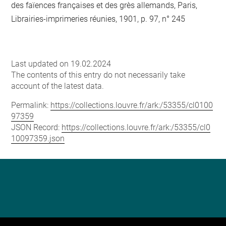
des faïences françaises et des grès allemands, Paris,
Librairies-imprimeries réunies, 1901, p. 97, n° 245
Last updated on 19.02.2024
The contents of this entry do not necessarily take
account of the latest data.
Permalink:
https://collections.louvre.fr/ark:/53355/cl0100
97359
JSON Record:
https://collections.louvre.fr/ark:/53355/cl0
10097359.json