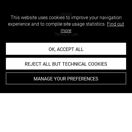
About
This website uses cookies to improve your navigation
experience and to compile site usage statistics.
Find out
Contact Us
more
Terms of use
Cookies
OK, ACCEPT ALL
Credits
REJECT ALL BUT TECHNICAL COOKIES
Accessibility : non compliant
MANAGE YOUR PREFERENCES