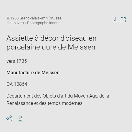
Enlarge
Image
© 1980 GrandPalaisRmn (musée
image
caption:
du Louvre) / Photographe inconnu
in
Downlo
Enla
new
image
ima
window
Assiette à décor d'oiseau en
in
new
porcelaine dure de Meissen
win
vers 1735
Manufacture de Meissen
OA 10864
Département des Objets d'art du Moyen Age, de la
Renaissance et des temps modernes
Download
Share
pdf