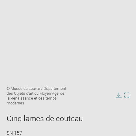
Enlarge
Image
© Musée du Louvre / Département
image
caption:
des Objets d'art du Moyen Age, de
in
la Renaissance et des temps
Downlo
Enla
new
modernes
image
ima
window
in
Cinq lames de couteau
new
win
SN 157