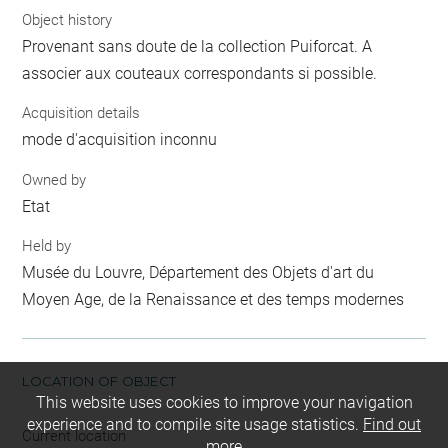
Object history
Provenant sans doute de la collection Puiforcat. A
associer aux couteaux correspondants si possible.
Acquisition details
mode d'acquisition inconnu
Owned by
Etat
Held by
Musée du Louvre, Département des Objets d'art du
Moyen Age, de la Renaissance et des temps modernes
LOCATION OF OBJECT
This website uses cookies to improve your navigation
experience and to compile site usage statistics.
Find out
Current location
more