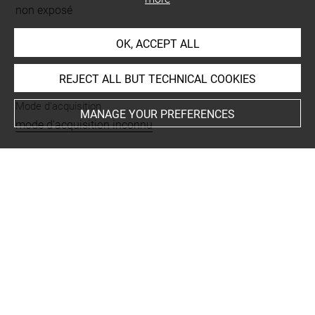
non exposé
OK, ACCEPT ALL
INDEX
REJECT ALL BUT TECHNICAL COOKIES
Mode d'acquisition
MANAGE YOUR PREFERENCES
mode d'acquisition inconnu
Type
couteau
-
orfèvrerie, argenterie
Last updated on 24.07.2023
The contents of this entry do not necessarily take
account of the latest data.
Permalink:
https://collections.louvre.fr/ark:/53355/cl0100
97696
JSON Record:
https://collections.louvre.fr/ark:/53355/cl0