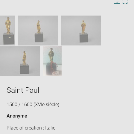
in
Image
Downlo
Enla
new
caption:
image
ima
window
SKIP IMAGE CAROUSEL
in
new
win
Saint Paul
1500 / 1600 (XVIe siècle)
Anonyme
Place of creation : Italie