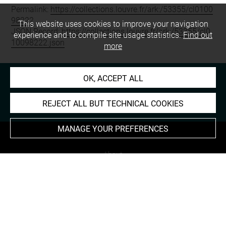
Permalink:
https://collections.louvre.fr/ark:/53355/cl0100
98222
This website uses cookies to improve your navigation
JSON Record:
https://collections.louvre.fr/ark:/53355/cl0
experience and to compile site usage statistics.
Find out
10098222.json
more
OK, ACCEPT ALL
REJECT ALL BUT TECHNICAL COOKIES
MANAGE YOUR PREFERENCES
About
Contact Us
Terms of use
Cookies
Credits