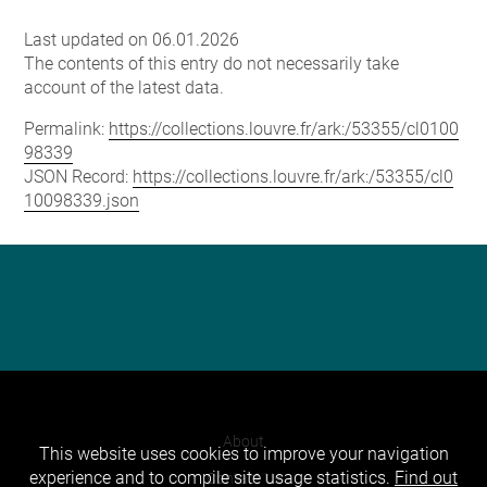
Last updated on 06.01.2026
The contents of this entry do not necessarily take
account of the latest data.
Permalink:
https://collections.louvre.fr/ark:/53355/cl0100
98339
JSON Record:
https://collections.louvre.fr/ark:/53355/cl0
10098339.json
About
This website uses cookies to improve your navigation
experience and to compile site usage statistics.
Find out
Contact Us