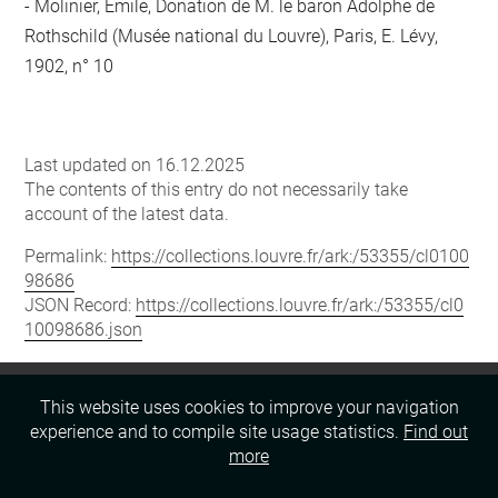
Molinier, Emile, Donation de M. le baron Adolphe de
Rothschild (Musée national du Louvre), Paris, E. Lévy,
1902, n° 10
Last updated on 16.12.2025
The contents of this entry do not necessarily take
account of the latest data.
Permalink:
https://collections.louvre.fr/ark:/53355/cl0100
98686
JSON Record:
https://collections.louvre.fr/ark:/53355/cl0
10098686.json
This website uses cookies to improve your navigation
experience and to compile site usage statistics.
Find out
more