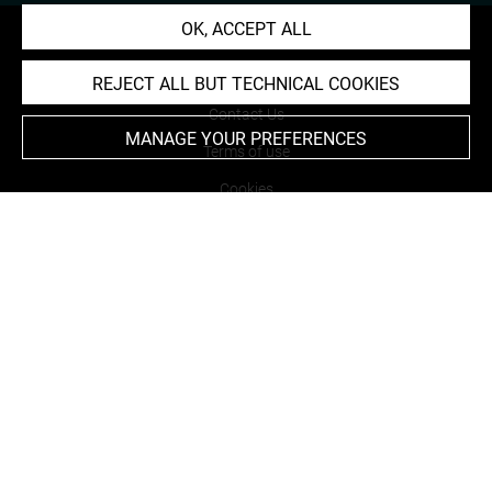
OK, ACCEPT ALL
About
REJECT ALL BUT TECHNICAL COOKIES
Contact Us
MANAGE YOUR PREFERENCES
Terms of use
Cookies
Credits
Accessibility : non compliant