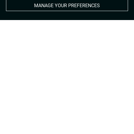
MANAGE YOUR PREFERENCES
About
Contact Us
Terms of use
Cookies
Credits
Accessibility : non compliant