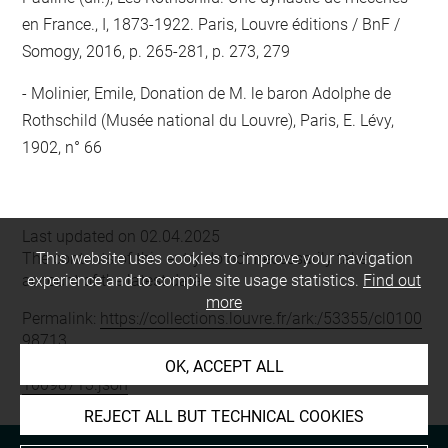
en France., I, 1873-1922. Paris, Louvre éditions / BnF /
Somogy, 2016, p. 265-281, p. 273, 279
Molinier, Emile, Donation de M. le baron Adolphe de
Rothschild (Musée national du Louvre), Paris, E. Lévy,
1902, n° 66
Last updated on 02.04.2025
The contents of this entry do not necessarily take
This website uses cookies to improve your navigation
account of the latest data.
experience and to compile site usage statistics.
Find out
more
Permalink:
https://collections.louvre.fr/ark:/53355/cl0100
98713
JSON Record:
https://collections.louvre.fr/ark:/53355/cl0
OK, ACCEPT ALL
10098713.json
REJECT ALL BUT TECHNICAL COOKIES