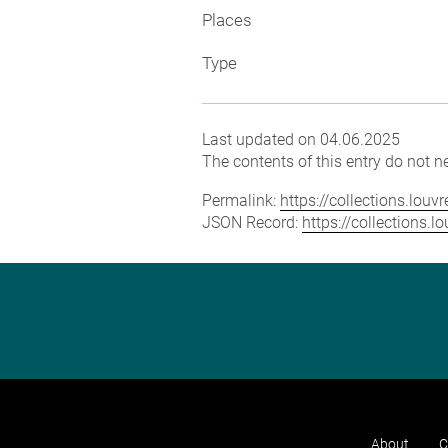
Places
Type
Last updated on 04.06.2025
The contents of this entry do not ne
Permalink:
https://collections.lou
JSON Record:
https://collections.
About
C