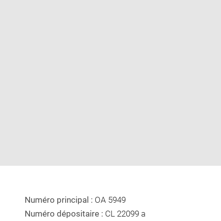
Enlarge
image
in
new
window
Numéro principal :
OA 5949
Numéro dépositaire :
CL 22099 a