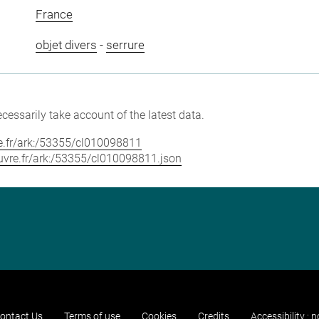
France
objet divers
-
serrure
cessarily take account of the latest data.
vre.fr/ark:/53355/cl010098811
louvre.fr/ark:/53355/cl010098811.json
ontact Us
Terms of use
Cookies
Credits
Accessibility : 