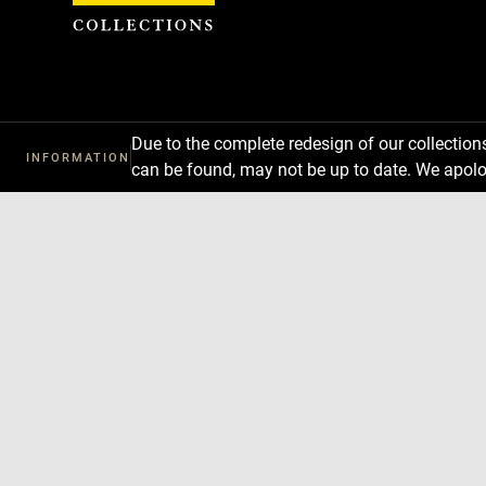
Cookies management panel
Due to the complete redesign of our collectio
INFORMATION
can be found, may not be up to date. We apolo
Download
Next
Previous