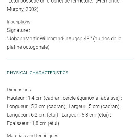
"L’étui possède un crochet de fermeture." (Frémontier-
Murphy, 2002)
Inscriptions
Signature :
"JohannMartinWillebrand·inAugsp.48." (au dos de la
platine octogonale)
PHYSICAL CHARACTERISTICS
Dimensions
Hauteur : 1,4 cm (cadran, cercle équinoxial abaissé) ;
Longueur : 5,3 cm (cadran) ; Largeur : 5 cm (cadran) ;
Longueur : 6,2 cm (étui) ; Largeur : 5,8 cm (étui) ;
Epaisseur : 1,8 cm (étui)
Materials and techniques