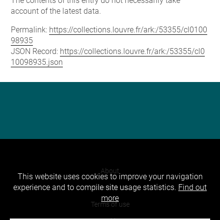
The contents of this entry do not necessarily take
account of the latest data.
Permalink:
https://collections.louvre.fr/ark:/53355/cl0100
98935
JSON Record:
https://collections.louvre.fr/ark:/53355/cl0
10098935.json
About
This website uses cookies to improve your navigation
experience and to compile site usage statistics.
Find out
Contact Us
more
Terms of use