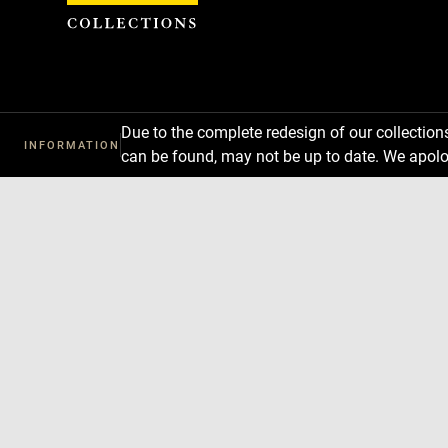
Cookies management panel
Due to the complete redesign of our collectio
INFORMATION
can be found, may not be up to date. We apolo
Download
Next
Previous