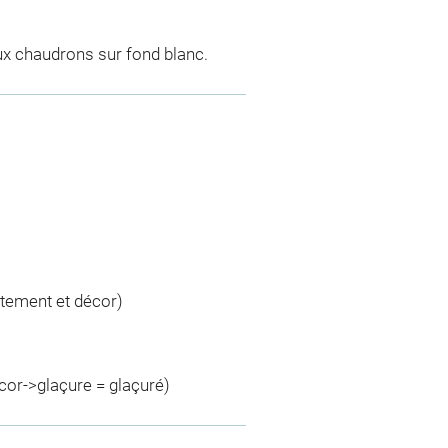
ux chaudrons sur fond blanc.
m
tement et décor)
cor->glaçure = glaçuré)