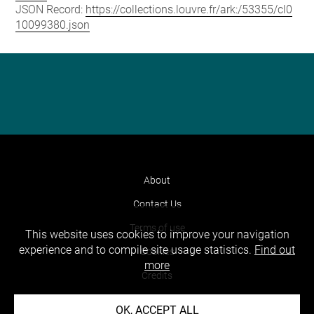
JSON Record:
https://collections.louvre.fr/ark:/53355/cl0
10099380.json
About
Contact Us
Terms of use
This website uses cookies to improve your navigation
experience and to compile site usage statistics.
Find out
Cookies
more
Credits
Accessibility : non compliant
OK, ACCEPT ALL