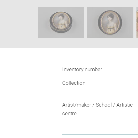
caption:
new
SKIP IMAGE CAROUSEL
window
Inventory number
Collection
Artist/maker / School / Artistic
centre