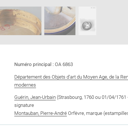
Download
Enlarge
image
image
in
new
window
Numéro principal :
OA 6863
Département des Objets d'art du Moyen Age, de la Re
modernes
Guérin, Jean-Urbain
(Strasbourg, 1760 ou 01/04/1761 - 
signature
Montauban, Pierre-André
Orfèvre, marque (estampilles