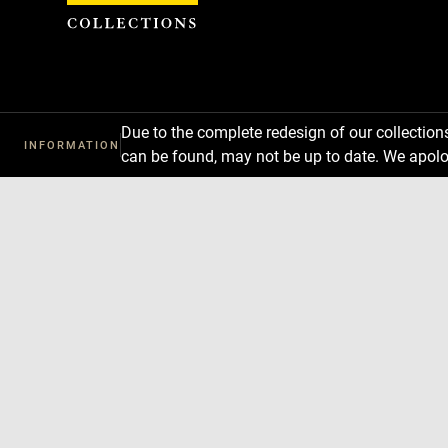
Cookies management panel
Due to the complete redesign of our collectio
INFORMATION
can be found, may not be up to date. We apolo
Download
Next
Previous