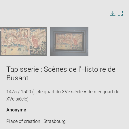
Enlarge
image
in
Image
Downlo
Enla
new
caption:
image
ima
window
SKIP IMAGE CAROUSEL
in
new
win
Tapisserie : Scènes de l'Histoire de
Busant
1475 / 1500 (; ; 4e quart du XVe siècle = dernier quart du
XVe siècle)
Anonyme
Place of creation : Strasbourg