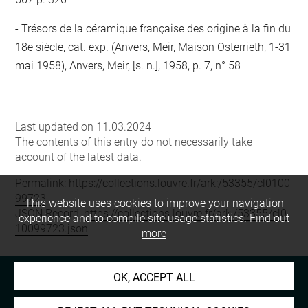
Trésors de la céramique française des origine à la fin du
18e siècle, cat. exp. (Anvers, Meir, Maison Osterrieth, 1-31
mai 1958), Anvers, Meir, [s. n.], 1958, p. 7, n° 58
Last updated on 11.03.2024
The contents of this entry do not necessarily take
account of the latest data.
Permalink:
https://collections.louvre.fr/ark:/53355/cl0100
99723
This website uses cookies to improve your navigation
JSON Record:
https://collections.louvre.fr/ark:/53355/cl0
experience and to compile site usage statistics.
Find out
10099723.json
more
OK, ACCEPT ALL