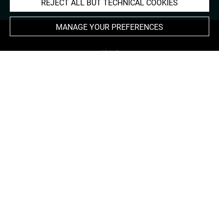
REJECT ALL BUT TECHNICAL COOKIES
MANAGE YOUR PREFERENCES
About
Contact Us
Terms of use
Cookies
Credits
Accessibility : non compliant