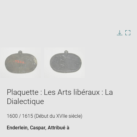
Enlarge
image
in
Image
Downlo
Enla
new
caption:
image
ima
window
SKIP IMAGE CAROUSEL
in
new
win
Plaquette : Les Arts libéraux : La
Dialectique
1600 / 1615 (Début du XVIIe siècle)
Enderlein, Caspar
, Attribué à