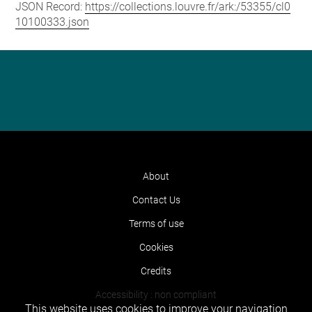
JSON Record:
https://collections.louvre.fr/ark:/53355/cl0
10100333.json
About
Contact Us
Terms of use
Cookies
Credits
Accessibility : non compliant
This website uses cookies to improve your navigation