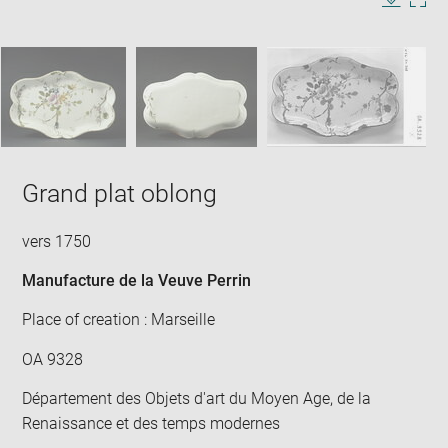
in
Image
Downlo
Enla
new
caption:
image
ima
window
SKIP IMAGE CAROUSEL
in
new
win
Grand plat oblong
vers 1750
Manufacture de la Veuve Perrin
Place of creation : Marseille
OA 9328
Département des Objets d'art du Moyen Age, de la
Renaissance et des temps modernes