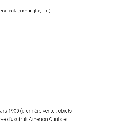
cor->glaçure = glaçuré)
mars 1909 (première vente : objets
rve d’usufruit Atherton Curtis et