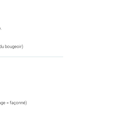
.
 du bougeoir)
age = façonné)