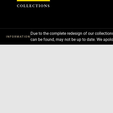
Cookies management panel
Due to the complete redesign of our collectio
INFORMATION
can be found, may not be up to date. We apolo
Download
Next
Previous