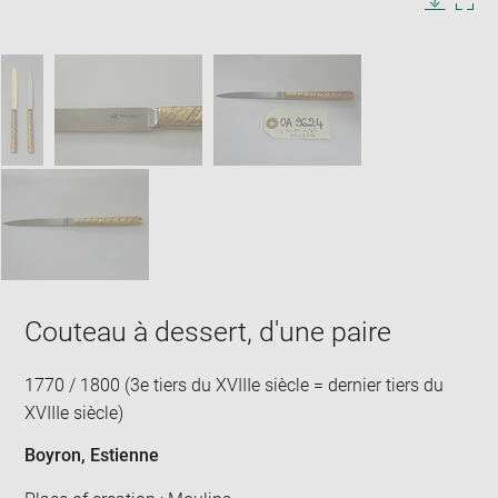
in
Image
Downlo
Enla
new
caption:
image
ima
window
SKIP IMAGE CAROUSEL
in
new
win
Couteau à dessert, d'une paire
1770 / 1800 (3e tiers du XVIIIe siècle = dernier tiers du
XVIIIe siècle)
Boyron, Estienne