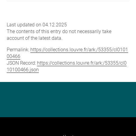
Last updated on 04.12.2025
The contents of this entry do not necessarily take
account of the latest data.
Permalink:
https://collections.louvre.fr/ark:/53355/cl0101
00466
JSON Record:
https://collections.louvre.fr/ark:/53355/cl0
10100466.json