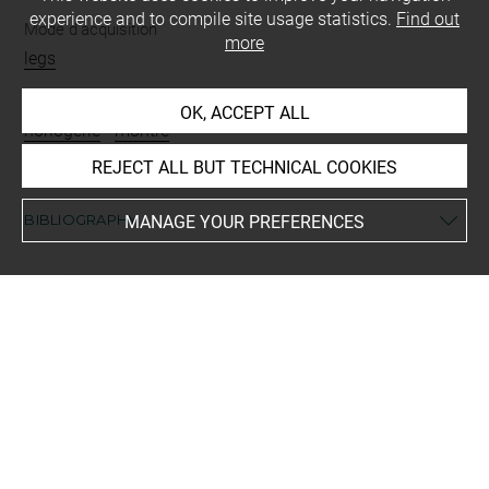
experience and to compile site usage statistics.
Find out
Mode d'acquisition
more
legs
Type
OK, ACCEPT ALL
horlogerie
-
montre
REJECT ALL BUT TECHNICAL COOKIES
BIBLIOGRAPHY
MANAGE YOUR PREFERENCES
Cardinal, Catherine, Les montres et horloges de table du
musée du Louvre, Tome 2, Paris, RMN, 2000, n° 210
Last updated on 23.01.2025
The contents of this entry do not necessarily take
account of the latest data.