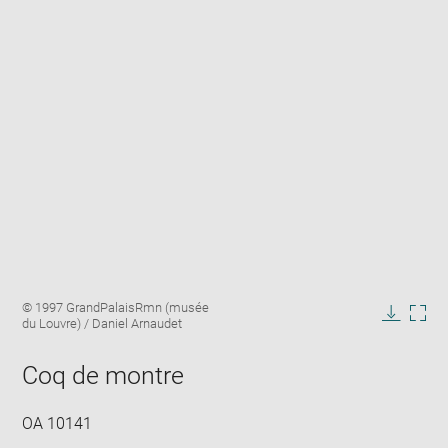
Enlarge
Image
© 1997 GrandPalaisRmn (musée
image
caption:
du Louvre) / Daniel Arnaudet
in
Downlo
Enla
new
image
ima
window
Coq de montre
in
new
win
OA 10141