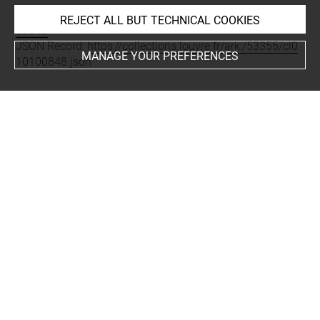
Permalink:
https://collections.louvre.fr/ark:/53355/cl0101
REJECT ALL BUT TECHNICAL COOKIES
00848
JSON Record:
https://collections.louvre.fr/ark:/53355/cl0
MANAGE YOUR PREFERENCES
10100848.json
About
Contact Us
Terms of use
Cookies
Credits