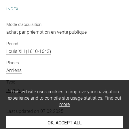
INDEX
Mode d'acquisition
achat par préemption en vente publique
Period
Louis XIII (1610-1643)
Places
Amiens
Type
panneau
This website uses cookies to improve your navigation
experience and to compile site usage statistics.
Find out
more
Last updated on 07.02.2025
The contents of this entry do not necessarily take
OK, ACCEPT ALL
account of the latest data.