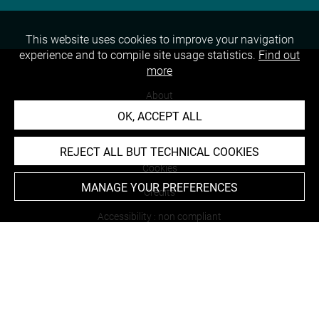
This website uses cookies to improve your navigation
experience and to compile site usage statistics.
Find out
more
About
OK, ACCEPT ALL
Contact Us
Terms of use
REJECT ALL BUT TECHNICAL COOKIES
Cookies
MANAGE YOUR PREFERENCES
Credits
Accessibility : non compliant